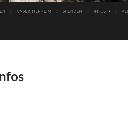
EN
UNSER TIERHEIM
SPENDEN
INFOS
VE
nfos