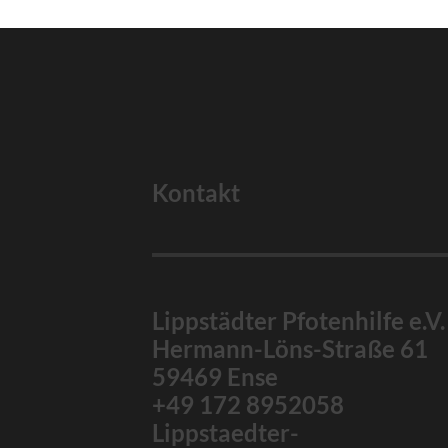
Kontakt
Lippstädter Pfotenhilfe e.V.
Hermann-Löns-Straße 61
59469 Ense
+49 172 8952058
Lippstaedter-