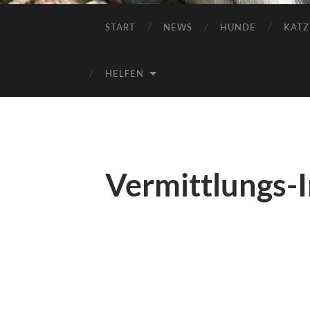
START
NEWS
HUNDE
KATZ
HELFEN
Vermittlungs-I