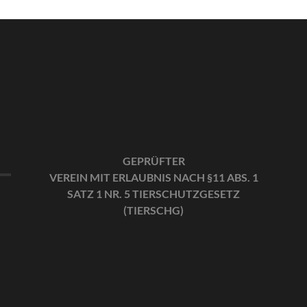
GEPRÜFTER
VEREIN MIT ERLAUBNIS NACH §11 ABS. 1
SATZ 1 NR. 5 TIERSCHUTZGESETZ
(TIERSCHG)