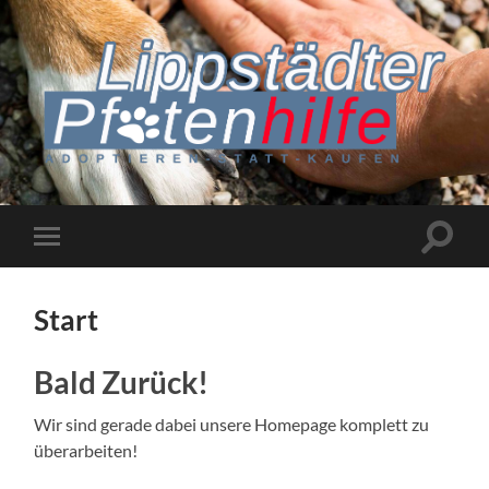
Suchfe
Mobile-
ein-/a
Menü
ein-/ausblenden
Start
Bald Zurück!
Wir sind gerade dabei unsere Homepage komplett zu
überarbeiten!